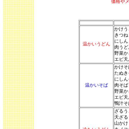
価格や
かけう
きつね
にしん
温かいうどん
肉うど
野菜か
エビ天
かけそ
たぬき
にしん
温かいそば
肉そば
野菜か
エビ天
鴨汁そ
ざるう
天ざる
山かけ