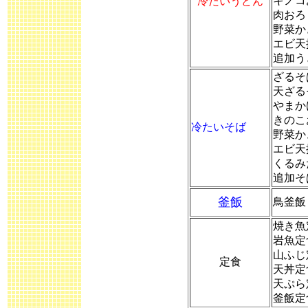
キノコ
冷たいうどん
肉おろ
野菜か
エビ天
追加う
ざるそ
天ざる
やまか
きのこ
冷たいそば
野菜か
エビ天
くるみ
追加そ
釜飯
鳥釜飯
焼き魚
岩魚定
山ふじ
定食
天丼定
天ぷら
釜飯定