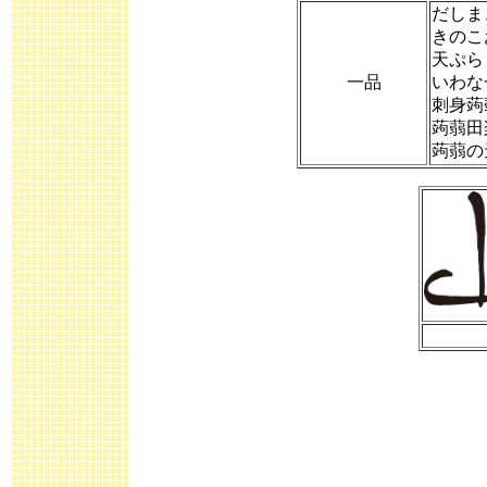
だしま
きのこ
天ぷら
一品
いわな
刺身蒟
蒟蒻田
蒟蒻の