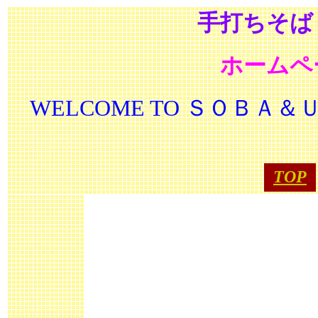
手打ちそ
ホームペ
WELCOME TO ＳＯＢＡ
TOP