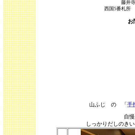
藤井
西国5番札所
お
山ふじ の 「
手
自慢
しっかりだしのきい