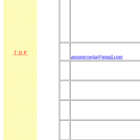
ＴＯＰ
ansongyoujia@gmail.com