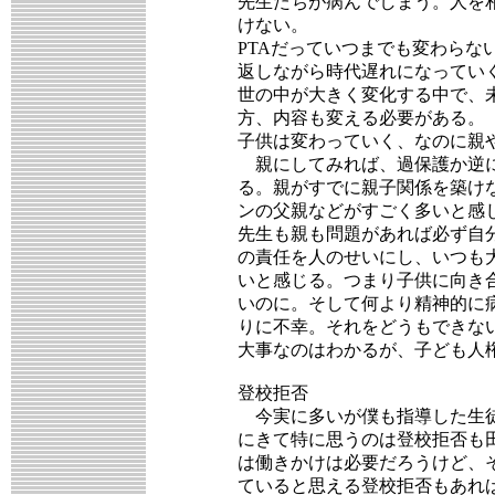
先生たちが病んでしまう。人を
けない。
PTAだっていつまでも変わら
返しながら時代遅れになってい
世の中が大きく変化する中で、
方、内容も変える必要がある。
子供は変わっていく、なのに親
親にしてみれば、過保護か逆に
る。親がすでに親子関係を築け
ンの父親などがすごく多いと感
先生も親も問題があれば必ず自
の責任を人のせいにし、いつも
いと感じる。つまり子供に向き
いのに。そして何より精神的に
りに不幸。それをどうもできな
大事なのはわかるが、子ども人
登校拒否
今実に多いが僕も指導した生徒
にきて特に思うのは登校拒否も
は働きかけは必要だろうけど、
ていると思える登校拒否もあれ