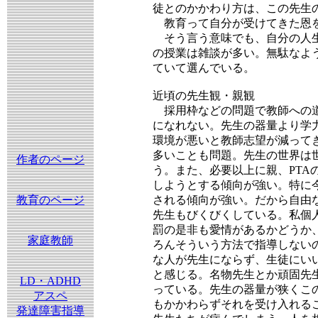
徒とのかかわり方は、この先生
教育って自分が受けてきた恩を
そう言う意味でも、自分の人生
の授業は雑談が多い。無駄なよ
ていて選んでいる。
近頃の先生観・親観
採用枠などの問題で教師への道
になれない。先生の器量より学
環境が悪いと教師志望が減って
多いことも問題。先生の世界は
作者のページ
う。また、必要以上に親、PT
しようとする傾向が強い。特に今
教育のページ
される傾向が強い。だから自由
先生もびくびくしている。私個
罰の是非も愛情があるかどうか
家庭教師
ろんそういう方法で指導しない
な人が先生にならず、生徒にい
と感じる。名物先生とか頑固先
LD・ADHD
っている。先生の器量が狭くこ
アスペ
もかかわらずそれを受け入れる
発達障害指導